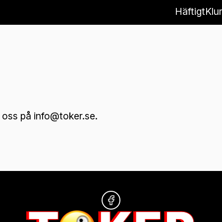
Häftigt
Klur
 oss på info@toker.se.