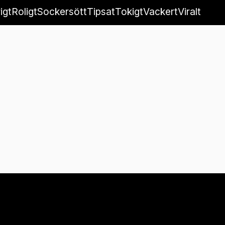
igt
Roligt
Sockersött
Tipsat
Tokigt
Vackert
Viralt