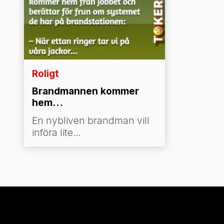
Roligt
Brandmannen kommer
hem…
En nybliven brandman vill
införa lite
“brandstationsdisciplin”
hemma och berättar för sin
fru om ett särskilt system
de kan testa. Kvällen därpå
sätter de planen i verket –
men hustrun har ett eget
sätt att tolka signalerna.