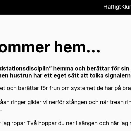
Häftigt
Klur
kommer hem…
ndstationsdisciplin” hemma och berättar för sin 
en hustrun har ett eget sätt att tolka signalern
t och berättar för frun om systemet de har på bra
våan ringer glider vi nerför stången och när trean ri
.
är jag ropar Två hoppar du ner i sängen och när jag 