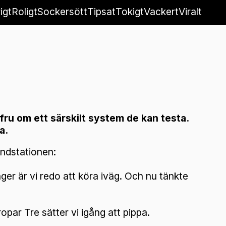
igt
Roligt
Sockersött
Tipsat
Tokigt
Vackert
Viralt
fru om ett särskilt system de kan testa.
a.
ndstationen:
nger är vi redo att köra iväg. Och nu tänkte
ropar Tre sätter vi igång att pippa.