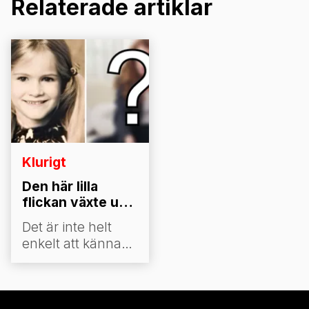
Relaterade artiklar
Klurigt
Den här lilla
flickan växte upp
och blev en känd
Det är inte helt
skådespelerska.
enkelt att känna
Vet du vem hon
igen en känd
är?
person när man
tittar på en bild