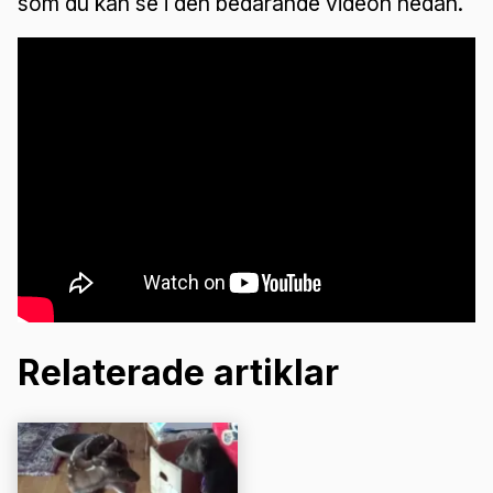
som du kan se i den bedårande videon nedan.
Relaterade artiklar