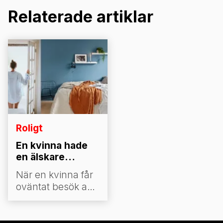
Relaterade artiklar
Roligt
En kvinna hade
en älskare
hemma medan...
När en kvinna får
oväntat besök av
sin make under en
hemlig affär,
tvingas hennes