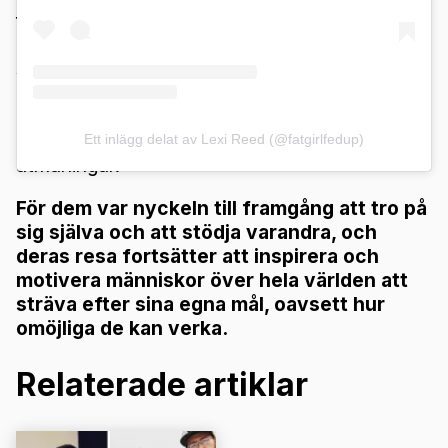
förändringar. Deras berättelse visar att det
aldrig är för sent att börja om och att varje
steg mot ett hälsosammare liv är värt att ta.
De har inte bara förändrat sina kroppar, utan
också sina liv och sin relation, och de har gett
hopp till många som står inför liknande
Ett inlägg delat av Lexi Reed (@fatgirlfedup)
utmaningar.
För dem var nyckeln till framgång att tro på
sig själva och att stödja varandra, och
deras resa fortsätter att inspirera och
motivera människor över hela världen att
sträva efter sina egna mål, oavsett hur
omöjliga de kan verka.
Relaterade artiklar