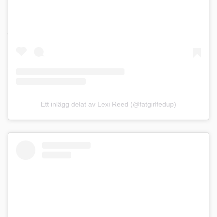
Trots tidigare misslyckanden med viktnedgång
var de fast beslutna att göra en varaktig
förändring. De bestämde sig för att inte
använda sig av kirurgi, specialdieter eller
personliga tränare. Istället ville de göra det
tillsammans, på egen hand. Och de lyckades!
Tillsammans har de lyckats minska sin totala
vikt med hela 178 kilo, varav Lexi har gått ner
imponerande 107 kilo!
Ett inlägg delat av Lexi Reed (@fatgirlfedup)