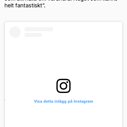
helt fantastiskt”.
Avslutning
Visa detta inlägg på Instagram
Lexi och Danny Reeds resa är ett inspirerande
exempel på hur kärlek, beslutsamhet och
gemensam ansträngning kan leda till otroliga