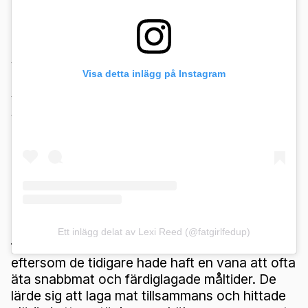
Vägen till framgång
Visa detta inlägg på Instagram
Vad var deras hemlighet till denna dramatiska
viktnedgång på så kort tid? Enligt Lexi fanns
det två huvudsakliga faktorer som bidrog till
deras framgång.
För det första började de omvärdera sina
matvanor. De bytte ut ohälsosamma måltider
mot hälsosammare alternativ som inkluderade
magert kött, grönsaker och vatten. Denna
Ett inlägg delat av Lexi Reed (@fatgirlfedup)
förändring krävde en stor insats, särskilt
eftersom de tidigare hade haft en vana att ofta
äta snabbmat och färdiglagade måltider. De
lärde sig att laga mat tillsammans och hittade